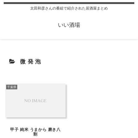
太田和彦さんの番組で紹介された居酒屋まとめ
いい酒場
微発泡
千葉県
甲子 純米 うまから 磨き八
割