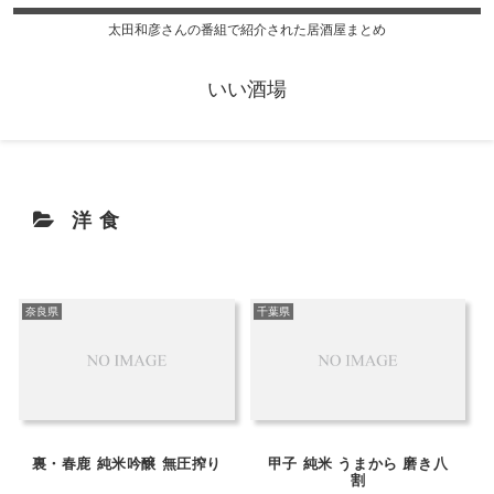
太田和彦さんの番組で紹介された居酒屋まとめ
いい酒場
洋食
奈良県
千葉県
裏・春鹿 純米吟醸 無圧搾り
甲子 純米 うまから 磨き八
割